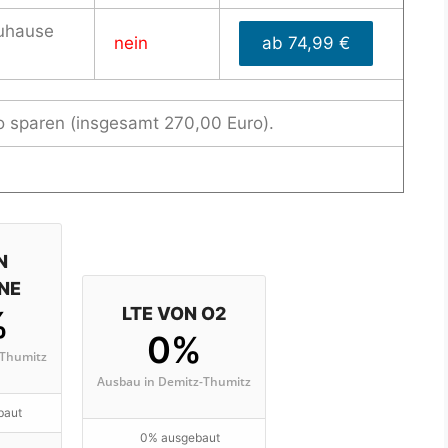
uhause
nein
ab 74,99 €
o sparen (insgesamt 270,00 Euro).
N
NE
%
LTE VON O2
0%
-Thumitz
Ausbau in Demitz-Thumitz
baut
0% ausgebaut