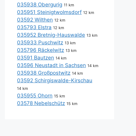
035938 Obergurig
11 km
035951 Steinigtwolmsdorf
12 km
03592 Wilthen
12 km
035793 Elstra
12 km
035952 Bretnig-Hauswalde
13 km
035933 Puschwitz
13 km
035796 Räckelwitz
13 km
03591 Bautzen
14 km
03596 Neustadt in Sachsen
14 km
035938 Großpostwitz
14 km
03592 Schirgiswalde-Kirschau
14 km
035955 Ohorn
15 km
03578 Nebelschütz
15 km