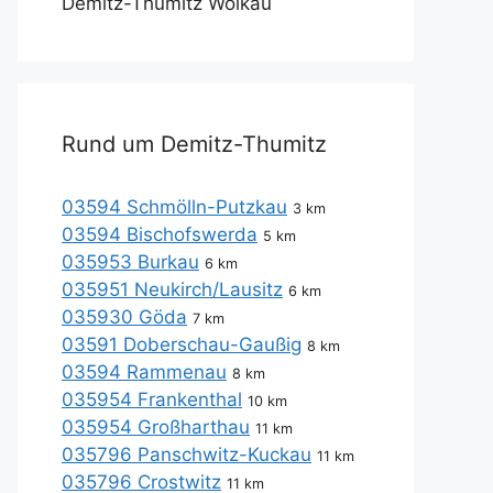
Demitz-Thumitz Wölkau
Rund um Demitz-Thumitz
03594 Schmölln-Putzkau
3 km
03594 Bischofswerda
5 km
035953 Burkau
6 km
035951 Neukirch/Lausitz
6 km
035930 Göda
7 km
03591 Doberschau-Gaußig
8 km
03594 Rammenau
8 km
035954 Frankenthal
10 km
035954 Großharthau
11 km
035796 Panschwitz-Kuckau
11 km
035796 Crostwitz
11 km