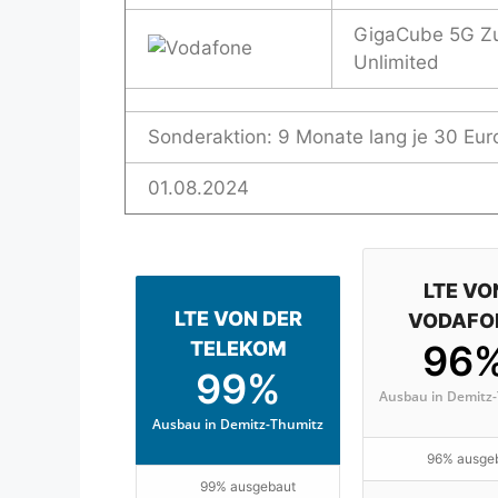
GigaCube 5G Z
Unlimited
Sonderaktion: 9 Monate lang je 30 Eur
01.08.2024
LTE VO
LTE VON DER
VODAFO
TELEKOM
96
99%
Ausbau in Demitz
Ausbau in Demitz-Thumitz
96% ausge
99% ausgebaut