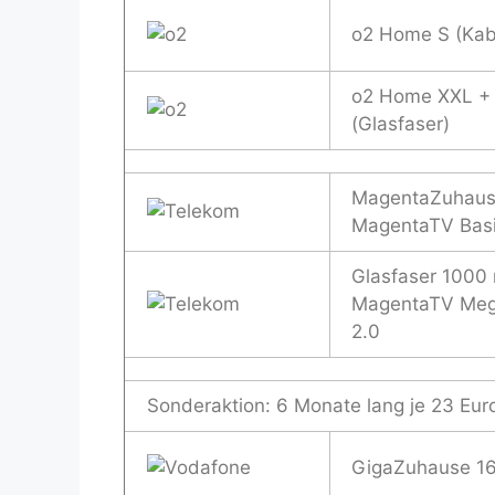
o2 Home S (Kab
o2 Home XXL +
(Glasfaser)
MagentaZuhaus
MagentaTV Basi
Glasfaser 1000 
MagentaTV Me
2.0
Sonderaktion: 6 Monate lang je 23 Eur
GigaZuhause 1