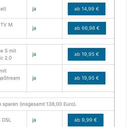
el)
ja
ab 14,99 €
 TV M
ja
ab 66,98 €
e S mit
ja
ab 19,95 €
c 2.0
mit
gaStream
ja
ab 19,95 €
o sparen (insgesamt 138,00 Euro).
6 DSL
ja
ab 9,99 €