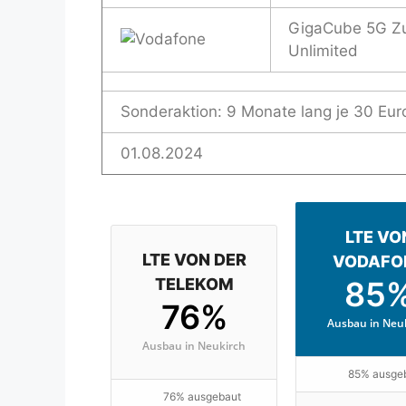
GigaCube 5G Z
Unlimited
Sonderaktion: 9 Monate lang je 30 Eur
01.08.2024
LTE VO
LTE VON DER
VODAFO
TELEKOM
85
76%
Ausbau in Neu
Ausbau in Neukirch
85% ausge
76% ausgebaut