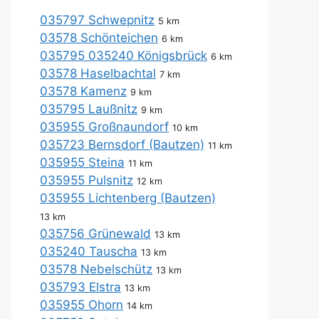
035797 Schwepnitz
5 km
03578 Schönteichen
6 km
035795 035240 Königsbrück
6 km
03578 Haselbachtal
7 km
03578 Kamenz
9 km
035795 Laußnitz
9 km
035955 Großnaundorf
10 km
035723 Bernsdorf (Bautzen)
11 km
035955 Steina
11 km
035955 Pulsnitz
12 km
035955 Lichtenberg (Bautzen)
13 km
035756 Grünewald
13 km
035240 Tauscha
13 km
03578 Nebelschütz
13 km
035793 Elstra
13 km
035955 Ohorn
14 km