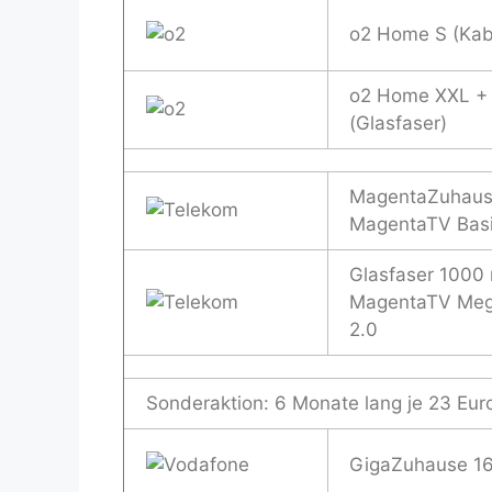
o2 Home S (Kab
o2 Home XXL +
(Glasfaser)
MagentaZuhaus
MagentaTV Basi
Glasfaser 1000 
MagentaTV Me
2.0
Sonderaktion: 6 Monate lang je 23 Eur
GigaZuhause 1