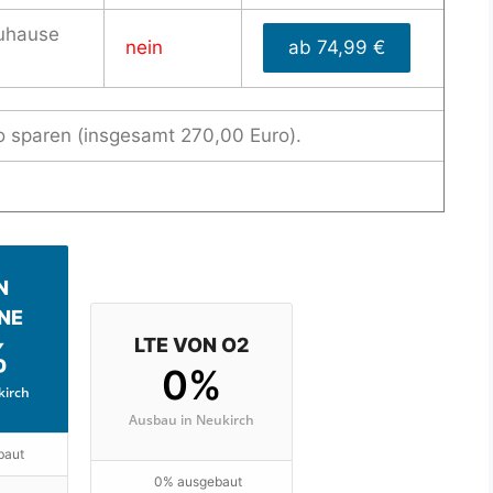
uhause
nein
ab 74,99 €
o sparen (insgesamt 270,00 Euro).
N
NE
%
LTE VON O2
0%
kirch
Ausbau in Neukirch
baut
0% ausgebaut