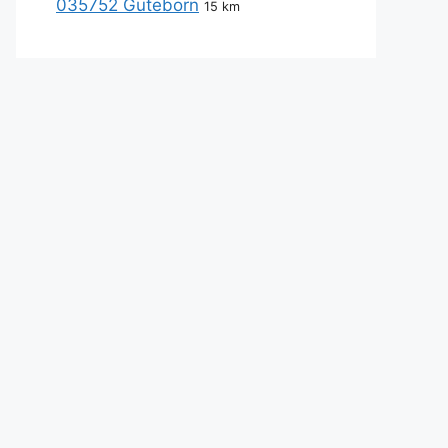
035752 Guteborn
15 km