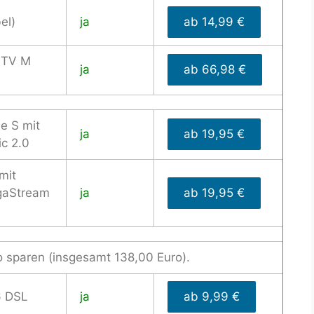
el)
ja
ab 14,99 €
 TV M
ja
ab 66,98 €
e S mit
ja
ab 19,95 €
c 2.0
mit
gaStream
ja
ab 19,95 €
o sparen (insgesamt 138,00 Euro).
6 DSL
ja
ab 9,99 €