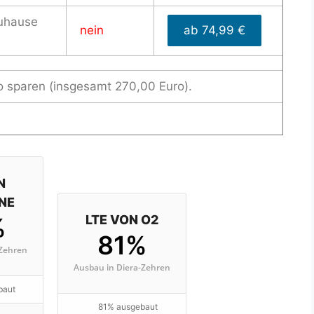
uhause
nein
ab 74,99 €
o sparen (insgesamt 270,00 Euro).
N
NE
%
LTE VON O2
81%
-Zehren
Ausbau in Diera-Zehren
baut
81% ausgebaut