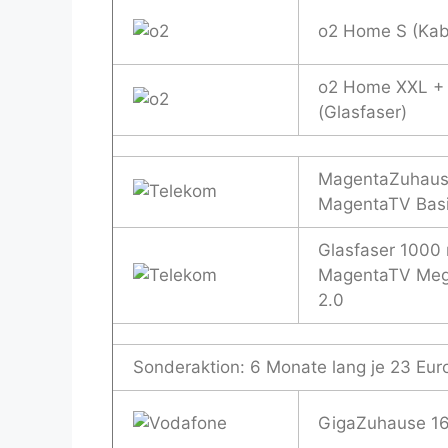
o2 Home S (Kab
o2 Home XXL +
(Glasfaser)
MagentaZuhaus
MagentaTV Basi
Glasfaser 1000 
MagentaTV Me
2.0
Sonderaktion: 6 Monate lang je 23 Eur
GigaZuhause 1