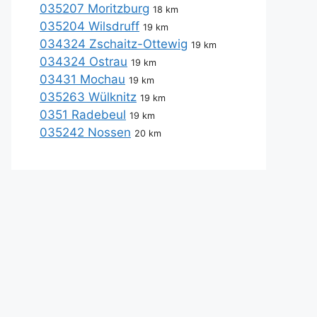
035207 Moritzburg
18 km
035204 Wilsdruff
19 km
034324 Zschaitz-Ottewig
19 km
034324 Ostrau
19 km
03431 Mochau
19 km
035263 Wülknitz
19 km
0351 Radebeul
19 km
035242 Nossen
20 km