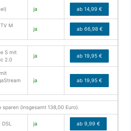
el)
ja
ab 14,99 €
 TV M
ja
ab 66,98 €
e S mit
ja
ab 19,95 €
c 2.0
mit
gaStream
ja
ab 19,95 €
o sparen (insgesamt 138,00 Euro).
6 DSL
ja
ab 9,99 €