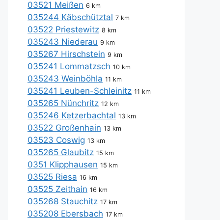
03521 Meißen
6 km
035244 Käbschütztal
7 km
03522 Priestewitz
8 km
035243 Niederau
9 km
035267 Hirschstein
9 km
035241 Lommatzsch
10 km
035243 Weinböhla
11 km
035241 Leuben-Schleinitz
11 km
035265 Nünchritz
12 km
035246 Ketzerbachtal
13 km
03522 Großenhain
13 km
03523 Coswig
13 km
035265 Glaubitz
15 km
0351 Klipphausen
15 km
03525 Riesa
16 km
03525 Zeithain
16 km
035268 Stauchitz
17 km
035208 Ebersbach
17 km