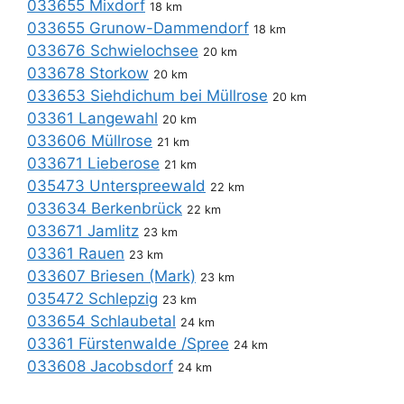
033655 Mixdorf
18 km
033655 Grunow-Dammendorf
18 km
033676 Schwielochsee
20 km
033678 Storkow
20 km
033653 Siehdichum bei Müllrose
20 km
03361 Langewahl
20 km
033606 Müllrose
21 km
033671 Lieberose
21 km
035473 Unterspreewald
22 km
033634 Berkenbrück
22 km
033671 Jamlitz
23 km
03361 Rauen
23 km
033607 Briesen (Mark)
23 km
035472 Schlepzig
23 km
033654 Schlaubetal
24 km
03361 Fürstenwalde /Spree
24 km
033608 Jacobsdorf
24 km