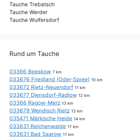
Tauche Trebatsch
Tauche Werder
Tauche Wulfersdorf
Rund um Tauche
03366 Beeskow
7 km
033676 Friedland (Oder-Spree)
10 km
033672 Rietz-Neuendorf
11 km
033677 Diensdorf-Radlow
12 km
03366 Ragow-Merz
13 km
033679 Wendisch Rietz
13 km
035471 Märkische Heide
14 km
033631 Reichenwalde
17 km
033631 Bad Saarow
17 km