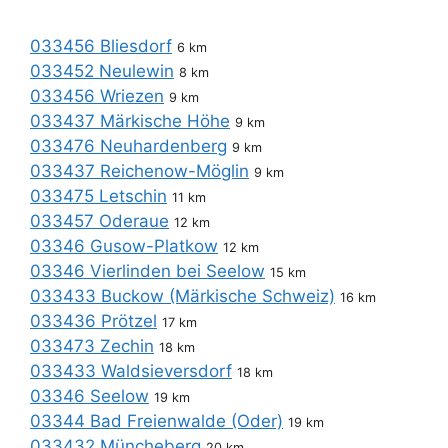
033456 Bliesdorf
6 km
033452 Neulewin
8 km
033456 Wriezen
9 km
033437 Märkische Höhe
9 km
033476 Neuhardenberg
9 km
033437 Reichenow-Möglin
9 km
033475 Letschin
11 km
033457 Oderaue
12 km
03346 Gusow-Platkow
12 km
03346 Vierlinden bei Seelow
15 km
033433 Buckow (Märkische Schweiz)
16 km
033436 Prötzel
17 km
033473 Zechin
18 km
033433 Waldsieversdorf
18 km
03346 Seelow
19 km
03344 Bad Freienwalde (Oder)
19 km
033432 Müncheberg
20 km