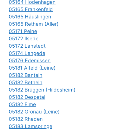
05164 Hodenhagen
05165 Frankenfeld
05165 Häuslingen
05165 Rethem (Aller)
05171 Peine
05172 Ilsede
05172 Lahstedt
05174 Lengede
05176 Edemissen
05181 Alfeld (Leine)
05182 Banteln
05182 Betheln
05182 Brüggen (Hildesheim)
05182 Despetal
05182 Eime
05182 Gronau (Leine)
05182 Rheden
05183 Lamspringe