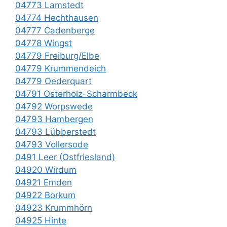
04773 Lamstedt
04774 Hechthausen
04777 Cadenberge
04778 Wingst
04779 Freiburg/Elbe
04779 Krummendeich
04779 Oederquart
04791 Osterholz-Scharmbeck
04792 Worpswede
04793 Hambergen
04793 Lübberstedt
04793 Vollersode
0491 Leer (Ostfriesland)
04920 Wirdum
04921 Emden
04922 Borkum
04923 Krummhörn
04925 Hinte